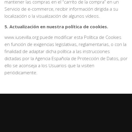
mantener las compras en el “carrito de la compra” en un
Servicio de e-commerce, recibir información dirigida a su
localización o la visualización de algunos vídeos.
5. Actualización en nuestra política de cookies.
www.iusevilla.org puede modificar esta Política de Cookies
en función de exigencias legislativas, reglamentarias, o con la
finalidad de adaptar dicha política a las instrucciones
dictadas por la Agencia Española de Protección de Datos, por
ello se aconseja a los Usuarios que la visiten
periódicamente.