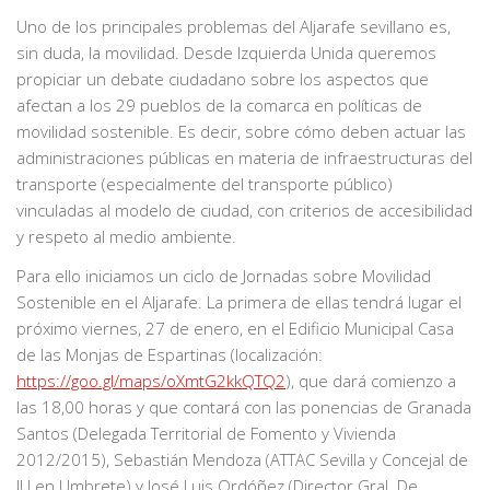
Uno de los principales problemas del Aljarafe sevillano es,
sin duda, la movilidad. Desde Izquierda Unida queremos
propiciar un debate ciudadano sobre los aspectos que
afectan a los 29 pueblos de la comarca en políticas de
movilidad sostenible. Es decir, sobre cómo deben actuar las
administraciones públicas en materia de infraestructuras del
transporte (especialmente del transporte público)
vinculadas al modelo de ciudad, con criterios de accesibilidad
y respeto al medio ambiente.
Para ello iniciamos un ciclo de Jornadas sobre Movilidad
Sostenible en el Aljarafe. La primera de ellas tendrá lugar el
próximo viernes, 27 de enero, en el Edificio Municipal Casa
de las Monjas de Espartinas (localización:
https://goo.gl/maps/oXmtG2kkQTQ2
), que dará comienzo a
las 18,00 horas y que contará con las ponencias de Granada
Santos (Delegada Territorial de Fomento y Vivienda
2012/2015), Sebastián Mendoza (ATTAC Sevilla y Concejal de
IU en Umbrete) y José Luis Ordóñez (Director Gral. De