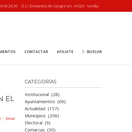
4 50 26 30
c/. Donantes de Sangre s/n. 41020 - Sevilla.
MENTOS
CONTACTAR
AFILIATE
BUSCAR
CATEGORÍAS
Institucional
(28)
N EL
Ayuntamientos
(66)
Actualidad
(157)
Municipios
(206)
r
Email
Electoral
(9)
Comarcas
(30)