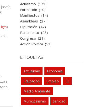
Activismo
(171)
jarafe,
Formación
(10)
 3
Manifiestos
(14)
Asambleas
(27)
Diputación
(47)
ZHgm
).
Parlamento
(25)
s el
Congreso
(21)
Acción Política
(53)
ETIQUETAS
Actualidad
Economía
os
Educación
Empleo
IU
ctura
torio.
Medio Ambiente
Municipalismo
Sanidad