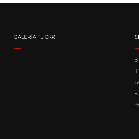
GALERÍA FLICKR
S
c
41
T
F
Ho