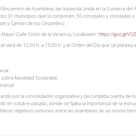
l Encuentro de Asambleas de Izquierda Unida en la Comarca del Al
 los 31 municipios que la componen, 50 concejales y concejalas y
uzmán y Carrión de los Céspedes).
 Mayor (Calle Cristo de la Veracruz, Localizador:
https://goo.gl/V5
l será de 10,30 h. a 13,00 h. y el Orden del Día que se plantea e
rcal.
s sobre Movilidad Sostenible.
omarcal.
ando por la consolidación organizativa y da cumplida cuenta de l
ado en octubre pasado, donde se fijaba la importancia de la estru
ablecer objetivos comunes entre las asambleas de un mismo terri