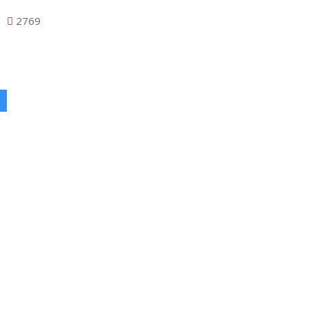
2769
l