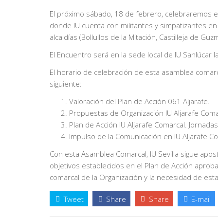
El próximo sábado, 18 de febrero, celebraremos e
donde IU cuenta con militantes y simpatizantes en
alcaldías (Bollullos de la Mitación, Castilleja de G
El Encuentro será en la sede local de IU Sanlúcar la
El horario de celebración de esta asamblea comarca
siguiente:
Valoración del Plan de Acción 061 Aljarafe.
Propuestas de Organización IU Aljarafe Coma
Plan de Acción IU Aljarafe Comarcal. Jornada
Impulso de la Comunicación en IU Aljarafe C
Con esta Asamblea Comarcal, IU Sevilla sigue apost
objetivos establecidos en el Plan de Acción aprob
comarcal de la Organización y la necesidad de est
Tweet
Share
Share
E-mail