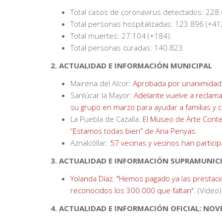
Total casos de coronavirus detectados: 228.
Total personas hospitalizadas: 123.896 (+412
Total muertes: 27.104 (+184).
Total personas curadas: 140.823.
2. ACTUALIDAD E INFORMACIÓN MUNICIPAL
Mairena del Alcor:
Aprobada por unanimidad 
Sanlúcar la Mayor:
Adelante vuelve a reclam
su grupo en marzo para ayudar a familias y 
La Puebla de Cazalla:
El Museo de Arte Cont
“Estamos todas bien” de Ana Penyas
.
Aznalcóllar:
57 vecinas y vecinos han partici
3. ACTUALIDAD E INFORMACIÓN SUPRAMUNIC
Yolanda Díaz: "Hemos pagado ya las prestac
reconocidos los 300.000 que faltan".
(Vídeo)
4. ACTUALIDAD E INFORMACIÓN OFICIAL: NO