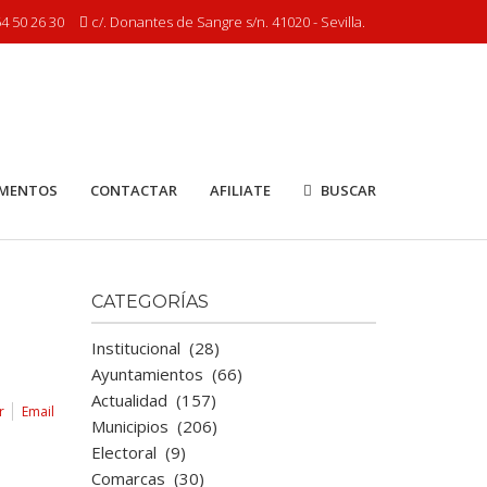
4 50 26 30
c/. Donantes de Sangre s/n. 41020 - Sevilla.
MENTOS
CONTACTAR
AFILIATE
BUSCAR
CATEGORÍAS
Institucional
(28)
Ayuntamientos
(66)
Actualidad
(157)
r
Email
Municipios
(206)
Electoral
(9)
Comarcas
(30)