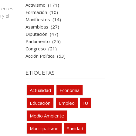
Activismo
(171)
erentes
Formación
(10)
 y el
Manifiestos
(14)
Asambleas
(27)
Diputación
(47)
Parlamento
(25)
Congreso
(21)
Acción Política
(53)
ETIQUETAS
Actualidad
Economía
Educación
Empleo
IU
Medio Ambiente
Municipalismo
Sanidad