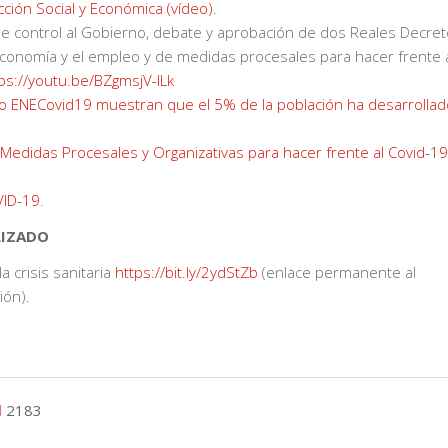
ción Social y Económica (vídeo)
.
e control al Gobierno, debate y aprobación de dos Reales Decre
conomía y el empleo y de medidas procesales para hacer frente 
ps://youtu.be/BZgmsjV-lLk
io ENECovid19 muestran que el 5% de la población ha desarrollad
 Medidas Procesales y Organizativas para hacer frente al Covid-19
VID-19
.
LIZADO
 crisis sanitaria
https://bit.ly/2ydStZb
(enlace permanente al
ción).
2183