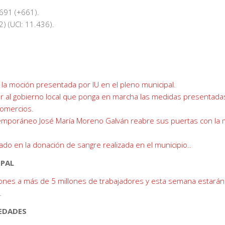
691 (+661).
) (UCI: 11.436).
la moción presentada por IU en el pleno municipal
.
ar al gobierno local que ponga en marcha las medidas presentada
comercios
.
emporáneo José María Moreno Galván reabre sus puertas con la
pado en la donación de sangre realizada en el municipio
.
.
IPAL
iones a más de 5 millones de trabajadores y esta semana estarán
.
VEDADES