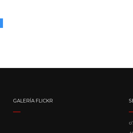
l
GALERÍA FLICKR
S
c