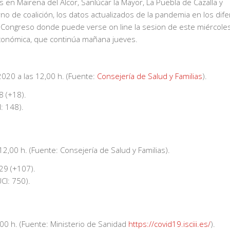
en Mairena del Alcor, Sanlúcar la Mayor, La Puebla de Cazalla y
rno de coalición, los datos actualizados de la pandemia en los dif
nal Congreso donde puede verse on line la sesion de este miércoles
Económica, que continúa mañana jueves.
2020 a las 12,00 h. (Fuente:
Consejería de Salud y Familias
).
8 (+18).
: 148).
12,00 h. (Fuente: Consejería de Salud y Familias).
29 (+107).
CI: 750).
,00 h. (Fuente: Ministerio de Sanidad
https://covid19.isciii.es/
).