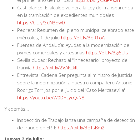
Castilblanco: El alcalde vulnera la Ley de Transparencia
en la tramitación de expedientes municipales
https://bit.ly/3dN3dwD
Pedrera: Resumen del pleno municipal celebrado este
miércoles, 1 de julio
https://bit.ly/3eR1oAi
Fuentes de Andalucía: Ayudas a la modernización de
pymes comerciales y artesanas
https://bit.ly/3gi5UIs
Sevilla ciudad: Rechazo al "innecesario" proyecto de
tranvía
https://bit.ly/2VAKLkK
Entrevista: Cadena Ser pregunta al ministro de Justicia
sobre la indemnización a nuestro compañero Antonio
Rodrigo Torrijos por el juicio del 'Caso Mercasevilla'
https://youtu.be/W0DHLycQ-N8
Y además...
Inspección de Trabajo lanza una campaña de detección
de fraude en ERTE
https://bit.ly/3eTsBm2
Jueves 2 de julio: