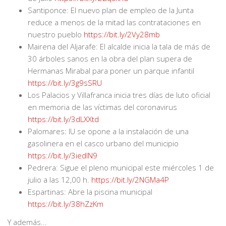
Santiponce: El nuevo plan de empleo de la Junta
reduce a menos de la mitad las contrataciones en
nuestro pueblo
https://bit.ly/2Vy28mb
Mairena del Aljarafe: El alcalde inicia la tala de más de
30 árboles sanos en la obra del plan supera de
Hermanas Mirabal para poner un parque infantil
https://bit.ly/3g9sSRU
Los Palacios y Villafranca inicia tres días de luto oficial
en memoria de las víctimas del coronavirus
https://bit.ly/3dLXXtd
Palomares: IU se opone a la instalación de una
gasolinera en el casco urbano del municipio
https://bit.ly/3iedIN9
Pedrera: Sigue el pleno municipal este miércoles 1 de
julio a las 12,00 h.
https://bit.ly/2NGMa4P
Espartinas: Abre la piscina municipal
https://bit.ly/38hZzKm
Y además...