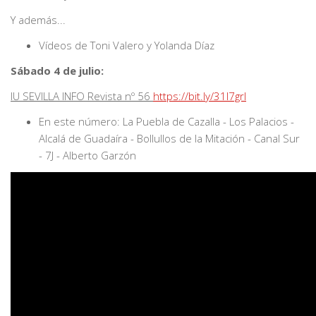
Y además...
Vídeos de Toni Valero y Yolanda Díaz
Sábado 4 de julio:
IU SEVILLA INFO Revista nº 56
https://bit.ly/31I7grI
En este número: La Puebla de Cazalla - Los Palacios -
Alcalá de Guadaíra - Bollullos de la Mitación - Canal Sur
- 7J - Alberto Garzón