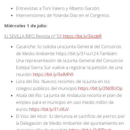
Entrevistas a Toni Valero y Alberto Garzón.
Intervenciones de Yolanda Díaz en el Congreso.
Miércoles 1 de julio:
IU SEVILLA INFO Revista nº 53
https://bit.ly/3iicdgR
Casariche: IU solicita una Junta General del Consorcio
de Medio Ambiente https://bit.ly/31vu124 También:
Una representación de la Junta General del Consorcio
Estepa Sierra Sur vuelve a registrar la petición de una
reunión
https://bit.ly/3eIMPi9
Lora del Río: Nuevos recortes de la Junta en los
colegios públicos del municipio
https://bit.ly/2NX8UOp
Alcalá del Río: La Junta de Andalucía recorta el plan de
empleo para el municipio en casi medio millón de
euros
https://bit.ly/31xYLiV
El Viso del Alcor: IU denuncia el sacrificio de perros por
la Delegación de Medio Ambiente del ayuntamiento en
el primer año de mandato
https://bit.ly/3dPPsxh