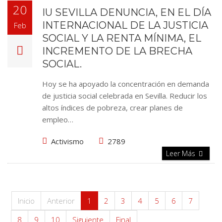
20
IU SEVILLA DENUNCIA, EN EL DÍA
INTERNACIONAL DE LA JUSTICIA
Feb
SOCIAL Y LA RENTA MÍNIMA, EL
INCREMENTO DE LA BRECHA
SOCIAL.
Hoy se ha apoyado la concentración en demanda
de justicia social celebrada en Sevilla. Reducir los
altos índices de pobreza, crear planes de
empleo…
Activismo
2789
Leer Más
Inicio
Anterior
1
2
3
4
5
6
7
8
9
10
Siguiente
Final