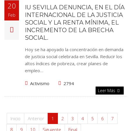
20
IU SEVILLA DENUNCIA, EN EL DÍA
INTERNACIONAL DE LA JUSTICIA
Feb
SOCIAL Y LA RENTA MÍNIMA, EL
INCREMENTO DE LA BRECHA
SOCIAL.
Hoy se ha apoyado la concentración en demanda
de justicia social celebrada en Sevilla. Reducir los
altos índices de pobreza, crear planes de
empleo…
Activismo
2794
Leer Más
Inicio
Anterior
1
2
3
4
5
6
7
8
9
10
Siguiente
Final