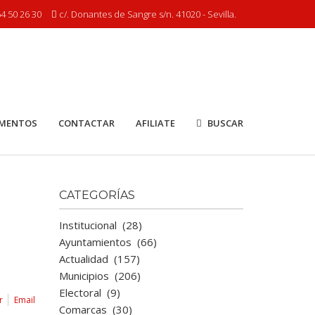
4 50 26 30
c/. Donantes de Sangre s/n. 41020 - Sevilla.
MENTOS
CONTACTAR
AFILIATE
BUSCAR
CATEGORÍAS
Institucional
(28)
Ayuntamientos
(66)
Actualidad
(157)
Municipios
(206)
Electoral
(9)
r
Email
Comarcas
(30)