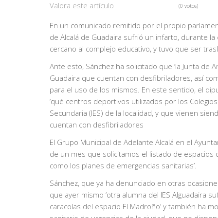
Valora este artículo
(0 votos)
En un comunicado remitido por el propio parlamen
de Alcalá de Guadaira sufrió un infarto, durante l
cercano al complejo educativo, y tuvo que ser trasl
Ante esto, Sánchez ha solicitado que ‘la Junta de A
Guadaira que cuentan con desfibriladores, así com
para el uso de los mismos. En este sentido, el d
‘qué centros deportivos utilizados por los Colegios 
Secundaria (IES) de la localidad, y que vienen sien
cuentan con desfibriladores
El Grupo Municipal de Adelante Alcalá en el Ayun
de un mes que solicitamos el listado de espacios c
como los planes de emergencias sanitarias’.
Sánchez, que ya ha denunciado en otras ocasiones 
que ayer mismo ‘otra alumna del IES Alguadaira su
caracolas del espacio El Madroño’ y también ha mo