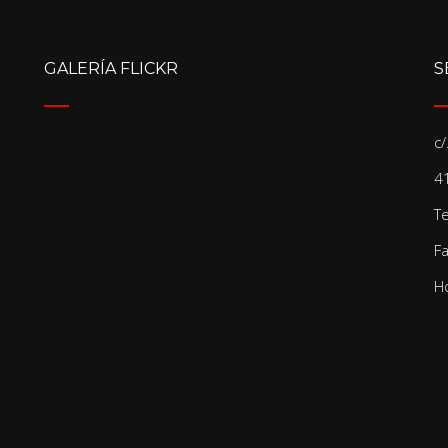
GALERÍA FLICKR
S
c
41
T
F
Ho