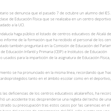
tario se denuncia que el pasado 7 de octubre un alumno del IES
a clase de Educación Física que se realizaba en un centro deportivo
adado a la UCI.
ndalucía haga público el listado de centros educativos de Alcalá d
o informe de la formación que ha recibido el personal de los cen
iputado también preguntará en la Comisión de Educación del Parla
de Educación Infantil y Primaria (CEIP) e Institutos de Educación
do usados para la impartición de la asignatura de Educación Física,
tamiento se ha pronunciado en la misma línea, recordando que ‘h
ardioprotegidos tanto en el ámbito escolar como en el deportivo,
las deficiencias de los centros educativos alcalareños, ha reco
frió un accidente tras desprenderse una regleta del techo de una
strado su preocupación tras estos casos por ‘las carencias en el