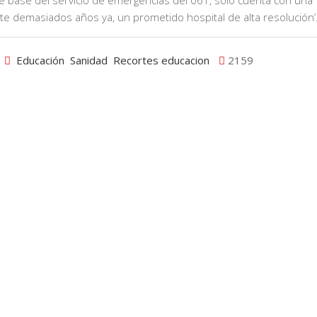
ne base del servicio de emergencias del 061, sólo cuenta con una
te demasiados años ya, un prometido hospital de alta resolución’
Educación
Sanidad
Recortes educacion
2159