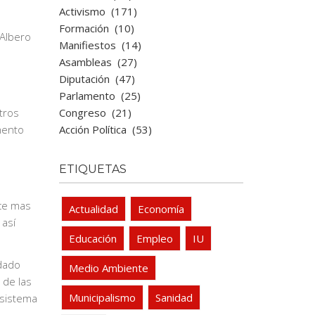
Activismo
(171)
Formación
(10)
 Albero
Manifiestos
(14)
Asambleas
(27)
Diputación
(47)
Parlamento
(25)
e
Congreso
(21)
tros
Acción Política
(53)
mento
ETIQUETAS
ace mas
Actualidad
Economía
 así
Educación
Empleo
IU
rdado
Medio Ambiente
 de las
Municipalismo
Sanidad
 sistema