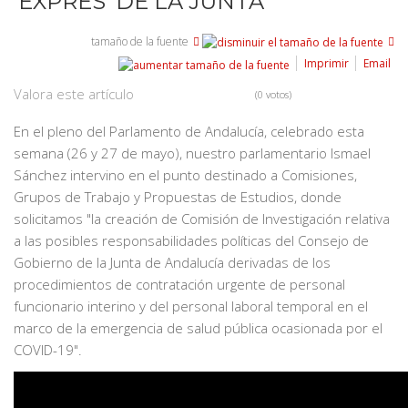
‘EXPRÉS’ DE LA JUNTA
tamaño de la fuente
Imprimir
Email
Valora este artículo
(0 votos)
En el pleno del Parlamento de Andalucía, celebrado esta
semana (26 y 27 de mayo), nuestro parlamentario Ismael
Sánchez intervino en el punto destinado a Comisiones,
Grupos de Trabajo y Propuestas de Estudios, donde
solicitamos "la creación de Comisión de Investigación relativa
a las posibles responsabilidades políticas del Consejo de
Gobierno de la Junta de Andalucía derivadas de los
procedimientos de contratación urgente de personal
funcionario interino y del personal laboral temporal en el
marco de la emergencia de salud pública ocasionada por el
COVID-19".