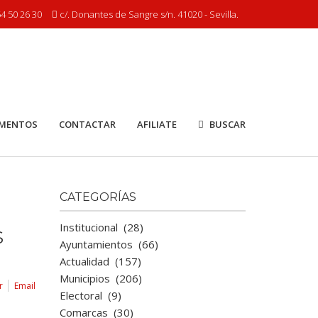
4 50 26 30
c/. Donantes de Sangre s/n. 41020 - Sevilla.
MENTOS
CONTACTAR
AFILIATE
BUSCAR
CATEGORÍAS
Institucional
(28)
S
Ayuntamientos
(66)
Actualidad
(157)
Municipios
(206)
r
Email
Electoral
(9)
Comarcas
(30)