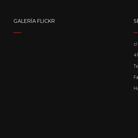
GALERÍA FLICKR
S
c
41
T
F
Ho