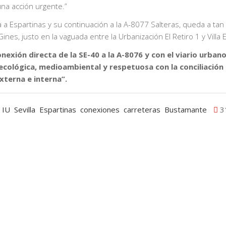
una acción urgente.”
a a Espartinas y su continuación a la A-8077 Salteras, queda a tan
ines, justo en la vaguada entre la Urbanización El Retiro 1 y Villa 
exión directa de la SE-40 a la A-8076 y con el viario urban
ecológica, medioambiental y respetuosa con la conciliación 
externa e interna”.
IU
Sevilla
Espartinas
conexiones
carreteras
Bustamante
3