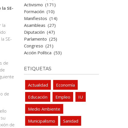
Activismo
(171)
 la SE-
Formación
(10)
Manifiestos
(14)
Asambleas
(27)
 la
Diputación
(47)
ido
Parlamento
(25)
la SE-
Congreso
(21)
Acción Política
(53)
es de
ETIQUETAS
 de
guiente
Actualidad
Economía
lo de
Educación
Empleo
IU
Medio Ambiente
ello
 su
Municipalismo
Sanidad
exión de