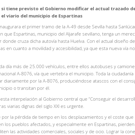
i tiene previsto el Gobierno modificar el actual trazado de
el viario del municipio de Espartinas
augurara el primer tramo de la A-49 desde Sevilla hasta Sanlúcar
 que Espartinas, municipio del Aljarafe sevillano, tenga un merec
 donde cruza dicha autovía hasta Huelva. Con el actual diseño de 
s en cuanto a movilidad y accesibilidad, ya que esta nueva vía no
da día más de 25.000 vehículos, entre ellos autobuses y camion
 nacional A-8076, vía que vertebra el municipio. Toda la ciudadanía
ar diariamente por la A-8076, produciéndose atascos con el consi
icipio o transitan por él.
esta interpelación al Gobierno central que “Conseguir el desarrol
as viarias dignas del siglo XXI es urgente.
r la pérdida de tiempo en los desplazamientos y el coste que 
 los pueblos afectados, y especialmente en Espartinas, pierden
liten las actividades comerciales, sociales y de ocio. Lograr la con