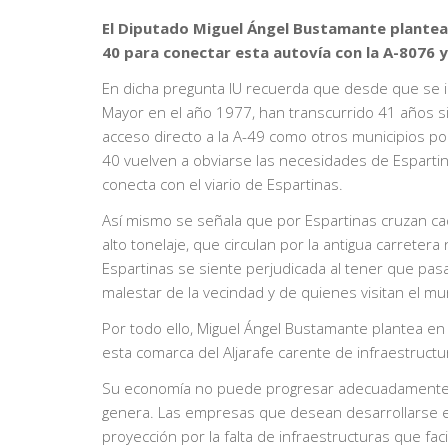
El Diputado Miguel Ángel Bustamante plantea s
40 para conectar esta autovía con la A-8076 y 
En dicha pregunta IU recuerda que desde que se in
Mayor en el año 1977, han transcurrido 41 años sin
acceso directo a la A-49 como otros municipios por
40 vuelven a obviarse las necesidades de Espartina
conecta con el viario de Espartinas.
Así mismo se señala que por Espartinas cruzan ca
alto tonelaje, que circulan por la antigua carretera
Espartinas se siente perjudicada al tener que pas
malestar de la vecindad y de quienes visitan el mun
Por todo ello, Miguel Ángel Bustamante plantea en 
esta comarca del Aljarafe carente de infraestructur
Su economía no puede progresar adecuadamente po
genera. Las empresas que desean desarrollarse en
proyección por la falta de infraestructuras que faci