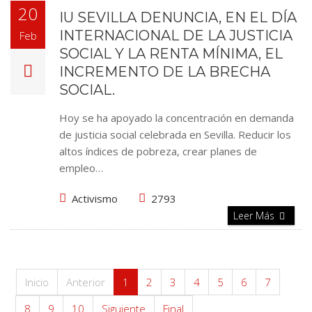
20
IU SEVILLA DENUNCIA, EN EL DÍA
INTERNACIONAL DE LA JUSTICIA
Feb
SOCIAL Y LA RENTA MÍNIMA, EL
INCREMENTO DE LA BRECHA
SOCIAL.
Hoy se ha apoyado la concentración en demanda
de justicia social celebrada en Sevilla. Reducir los
altos índices de pobreza, crear planes de
empleo…
Activismo
2793
Leer Más
Inicio
Anterior
1
2
3
4
5
6
7
8
9
10
Siguiente
Final